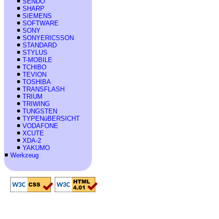
SENDO
SHARP
SIEMENS
SOFTWARE
SONY
SONYERICSSON
STANDARD
STYLUS
T-MOBILE
TCHIBO
TEVION
TOSHIBA
TRANSFLASH
TRIUM
TRIWING
TUNGSTEN
TYPENüBERSICHT
VODAFONE
XCUTE
XDA-2
YAKUMO
Werkzeug