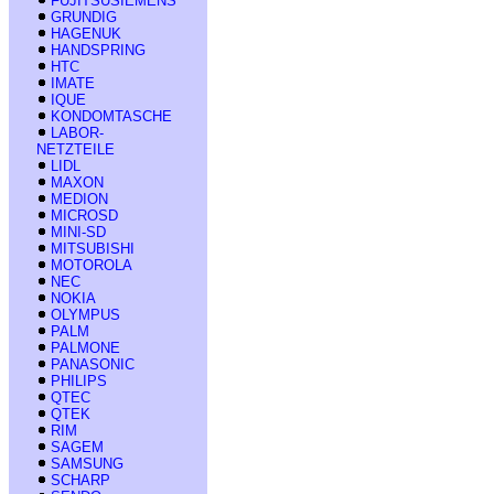
FUJITSUSIEMENS
GRUNDIG
HAGENUK
HANDSPRING
HTC
IMATE
IQUE
KONDOMTASCHE
LABOR-
NETZTEILE
LIDL
MAXON
MEDION
MICROSD
MINI-SD
MITSUBISHI
MOTOROLA
NEC
NOKIA
OLYMPUS
PALM
PALMONE
PANASONIC
PHILIPS
QTEC
QTEK
RIM
SAGEM
SAMSUNG
SCHARP