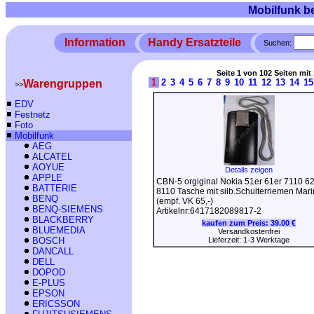
Mobilfunk b
Information
Handy Ersatzteile
Suchen:
Seite 1 von 102 Seiten mit 
1
2
3
4
5
6
7
8
9
10
11
12
13
14
15
Warengruppen
>>
EDV
Festnetz
Foto
Mobilfunk
AEG
ALCATEL
AOYUE
Details zeigen
APPLE
CBN-5 orgiginal Nokia 51er 61er 7110 6
BATTERIE
8110 Tasche mit silb.Schulterriemen Mar
BENQ
(empf. VK 65,-)
BENQ-SIEMENS
Artikelnr:6417182089817-2
BLACKBERRY
kaufen zum Preis:
39.00 €
BLUEMEDIA
Versandkostenfrei
BOSCH
Lieferzeit: 1-3 Werktage
DANCALL
DELL
DOPOD
E-PLUS
EPSON
ERICSSON