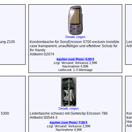
Details zeigen
sung Z105
Kondomtasche für SonyEricsson S700 exclusiv invisible
Led
case transparent, unauffälliger und effektiver Schutz für
Art
Ihr Handy
Artikelnr:02074
kaufen zum Preis:
5.00 €
zzgl. Versand: Vorkasse 2,99€
Nachnahme 4,99€
Lieferzeit: 1-3 Werktage
Details zeigen
a 5300
Ledertasche schwarz mit Gürtelclip Ericsson 788
Kon
Artikelnr:00544-3
tra
Ha
kaufen zum Preis:
7.00 €
Art
zzgl. Versand: Vorkasse 2,99€
Nachnahme 4,99€