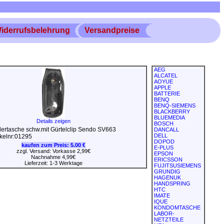
iderrufsbelehrung
Versandpreise
AEG
ALCATEL
AOYUE
APPLE
BATTERIE
BENQ
BENQ-SIEMENS
BLACKBERRY
BLUEMEDIA
Details zeigen
BOSCH
ertasche schw.mit Gürtelclip Sendo SV663
DANCALL
DELL
ikelnr:01295
DOPOD
kaufen zum Preis:
5.00 €
E-PLUS
zzgl. Versand: Vorkasse 2,99€
EPSON
Nachnahme 4,99€
ERICSSON
Lieferzeit: 1-3 Werktage
FUJITSUSIEMENS
GRUNDIG
HAGENUK
HANDSPRING
HTC
IMATE
IQUE
KONDOMTASCHE
LABOR-
NETZTEILE