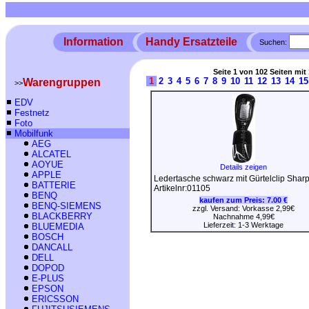
Information
Handy Ersatzteile
Suchen:
Seite 1 von 102 Seiten mit 
1
2
3
4
5
6
7
8
9
10
11
12
13
14
15
Warengruppen
>>
EDV
Festnetz
Foto
Mobilfunk
AEG
ALCATEL
AOYUE
Details zeigen
APPLE
Ledertasche schwarz mit Gürtelclip Sha
BATTERIE
Artikelnr:01105
BENQ
kaufen zum Preis:
7.00 €
BENQ-SIEMENS
zzgl. Versand: Vorkasse 2,99€
BLACKBERRY
Nachnahme 4,99€
Lieferzeit: 1-3 Werktage
BLUEMEDIA
BOSCH
DANCALL
DELL
DOPOD
E-PLUS
EPSON
ERICSSON