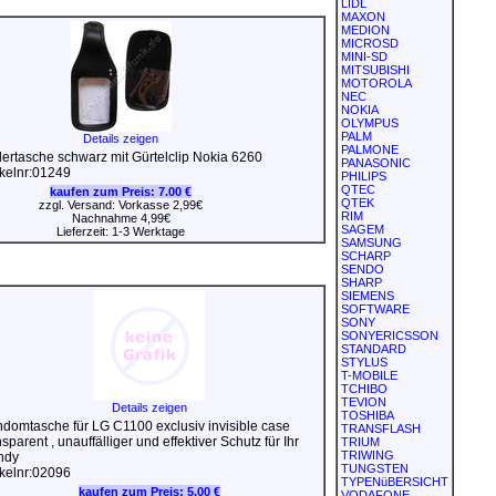
LIDL
MAXON
MEDION
MICROSD
MINI-SD
MITSUBISHI
MOTOROLA
NEC
NOKIA
OLYMPUS
PALM
Details zeigen
PALMONE
ertasche schwarz mit Gürtelclip Nokia 6260
PANASONIC
ikelnr:01249
PHILIPS
QTEC
kaufen zum Preis:
7.00 €
QTEK
zzgl. Versand: Vorkasse 2,99€
RIM
Nachnahme 4,99€
SAGEM
Lieferzeit: 1-3 Werktage
SAMSUNG
SCHARP
SENDO
SHARP
SIEMENS
SOFTWARE
SONY
SONYERICSSON
STANDARD
STYLUS
T-MOBILE
TCHIBO
TEVION
Details zeigen
TOSHIBA
domtasche für LG C1100 exclusiv invisible case
TRANSFLASH
nsparent , unauffälliger und effektiver Schutz für Ihr
TRIUM
TRIWING
ndy
TUNGSTEN
ikelnr:02096
TYPENüBERSICHT
kaufen zum Preis:
5.00 €
VODAFONE