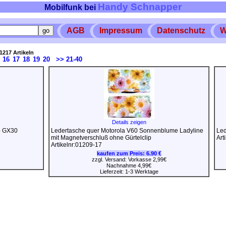
Handy Schnapper
Mobilfunk bei
AGB
Impressum
Datenschutz
W
1217 Artikeln
16
17
18
19
20
>> 21-40
Details zeigen
rp GX30
Ledertasche quer Motorola V60 Sonnenblume Ladyline
Led
mit Magnetverschluß ohne Gürtelclip
Art
Artikelnr:01209-17
kaufen zum Preis:
6.90 €
zzgl. Versand: Vorkasse 2,99€
Nachnahme 4,99€
Lieferzeit: 1-3 Werktage