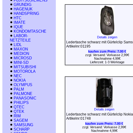
FUJITSUSIEMENS
GRUNDIG
HAGENUK
HANDSPRING
HTC
IMATE
IQUE
KONDOMTASCHE
LABOR-
Details zeigen
NETZTEILE
Ledertasche schwarz mit Gürtelclip Sam
LIDL
Artikelnr:01195
MAXON
kaufen zum Preis:
7.00 €
MEDION
zzgl. Versand: Vorkasse 2,99€
MICROSD
Nachnahme 4,99€
MINI-SD
Lieferzeit: 1-3 Werktage
MITSUBISHI
MOTOROLA
NEC
NOKIA
OLYMPUS
PALM
PALMONE
PANASONIC
PHILIPS
QTEC
Details zeigen
QTEK
Ledertasche schwarz mit Gürtelclip Noki
RIM
Artikelnr:01748
SAGEM
kaufen zum Preis:
7.00 €
SAMSUNG
zzgl. Versand: Vorkasse 2,99€
SCHARP
Nachnahme 4,99€