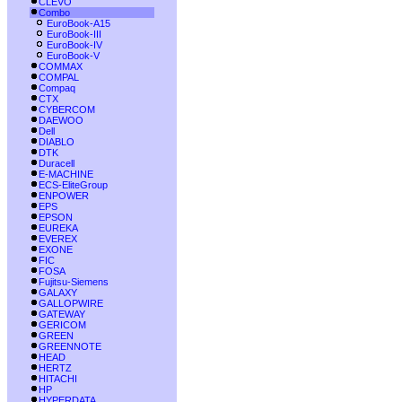
CLEVO
Combo
EuroBook-A15
EuroBook-III
EuroBook-IV
EuroBook-V
COMMAX
COMPAL
Compaq
CTX
CYBERCOM
DAEWOO
Dell
DIABLO
DTK
Duracell
E-MACHINE
ECS-EliteGroup
ENPOWER
EPS
EPSON
EUREKA
EVEREX
EXONE
FIC
FOSA
Fujitsu-Siemens
GALAXY
GALLOPWIRE
GATEWAY
GERICOM
GREEN
GREENNOTE
HEAD
HERTZ
HITACHI
HP
HYPERDATA