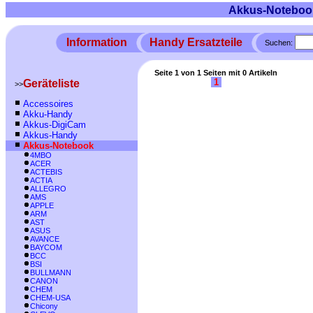
Akkus-Noteboo
Information
Handy Ersatzteile
Suchen:
Seite 1 von 1 Seiten mit 0 Artikeln
1
Geräteliste
>>
Accessoires
Akku-Handy
Akkus-DigiCam
Akkus-Handy
Akkus-Notebook
4MBO
ACER
ACTEBIS
ACTIA
ALLEGRO
AMS
APPLE
ARM
AST
ASUS
AVANCE
BAYCOM
BCC
BSI
BULLMANN
CANON
CHEM
CHEM-USA
Chicony