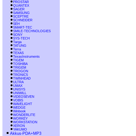
PROSTAR
QUANTEX
SAGER
SAMSUNG
SCEPTRE
SCHNEIDER
SEH
SMART-TEC
SMILE-TECHNOLOGIES
SONY
SYS-TECH
Targa
TATUNG
Terra
TEXAS
TexasInstruments
TIGEM
TOSHIBA
TRIGEM
TROGON
TRONIC5
TWINHEAD
ULTRA
UMAX
UNISYS
UNIWILL
VIDEOSEVEN
VOBIS
WAVELIGHT
WEDGE
Winbook
WONDERLITE
WORKEY
WORKSTATION
XERON
YAKUMO
Akkus-PDA+MP3