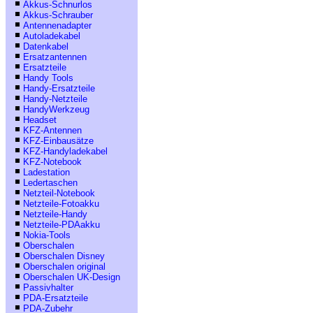
Akkus-Schnurlos
Akkus-Schrauber
Antennenadapter
Autoladekabel
Datenkabel
Ersatzantennen
Ersatzteile
Handy Tools
Handy-Ersatzteile
Handy-Netzteile
HandyWerkzeug
Headset
KFZ-Antennen
KFZ-Einbausätze
KFZ-Handyladekabel
KFZ-Notebook
Ladestation
Ledertaschen
Netzteil-Notebook
Netzteile-Fotoakku
Netzteile-Handy
Netzteile-PDAakku
Nokia-Tools
Oberschalen
Oberschalen Disney
Oberschalen original
Oberschalen UK-Design
Passivhalter
PDA-Ersatzteile
PDA-Zubehr