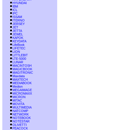
HYUNDAI
IBM
ICL
IPC
ISSAM
ITERNO
JERSEY
JET
JETTA
JEWEL
KAPOK
KEYDATA
LifeBook
LIFETEC
LION
LITTLEBIT
LTE-5000
LUNAR
MACINTOSH
MAGICBOOK
MAGITRONIC
Maxdata
MAXTECH
MEDIABOOK
Medion
MEGAIMAGE
MICROMAXX
MICRON
MITAC
MOVITA
MULTIMEDIA
NATCOMP
NETWORK
NOTEBOOK
NOTESTAR
OLIVETTI
PEACOCK