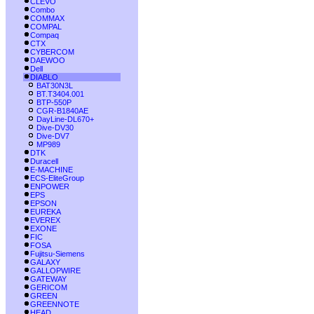
CLEVO
Combo
COMMAX
COMPAL
Compaq
CTX
CYBERCOM
DAEWOO
Dell
DIABLO
BAT30N3L
BT.T3404.001
BTP-550P
CGR-B1840AE
DayLine-DL670+
Dive-DV30
Dive-DV7
MP989
DTK
Duracell
E-MACHINE
ECS-EliteGroup
ENPOWER
EPS
EPSON
EUREKA
EVEREX
EXONE
FIC
FOSA
Fujitsu-Siemens
GALAXY
GALLOPWIRE
GATEWAY
GERICOM
GREEN
GREENNOTE
HEAD