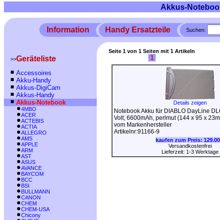
Akkus-Noteboo
Information
Handy Ersatzteile
Suchen:
Seite 1 von 1 Seiten mit 1 Artikeln
1
Geräteliste
>>
Accessoires
Akku-Handy
Akkus-DigiCam
Akkus-Handy
Akkus-Notebook
Details zeigen
4MBO
Notebook Akku für DIABLO DayLine DL6
ACER
Volt, 6600mAh, perlmut (144 x 95 x 23
ACTEBIS
vom Markenhersteller
ACTIA
Artikelnr:91166-9
ALLEGRO
AMS
kaufen zum Preis:
129.00
APPLE
Versandkostenfrei
ARM
Lieferzeit: 1-3 Werktage
AST
ASUS
AVANCE
BAYCOM
BCC
BSI
BULLMANN
CANON
CHEM
CHEM-USA
Chicony