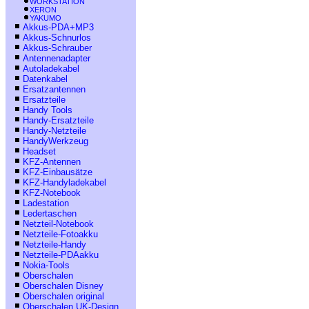
WORKSTATION
XERON
YAKUMO
Akkus-PDA+MP3
Akkus-Schnurlos
Akkus-Schrauber
Antennenadapter
Autoladekabel
Datenkabel
Ersatzantennen
Ersatzteile
Handy Tools
Handy-Ersatzteile
Handy-Netzteile
HandyWerkzeug
Headset
KFZ-Antennen
KFZ-Einbausätze
KFZ-Handyladekabel
KFZ-Notebook
Ladestation
Ledertaschen
Netzteil-Notebook
Netzteile-Fotoakku
Netzteile-Handy
Netzteile-PDAakku
Nokia-Tools
Oberschalen
Oberschalen Disney
Oberschalen original
Oberschalen UK-Design