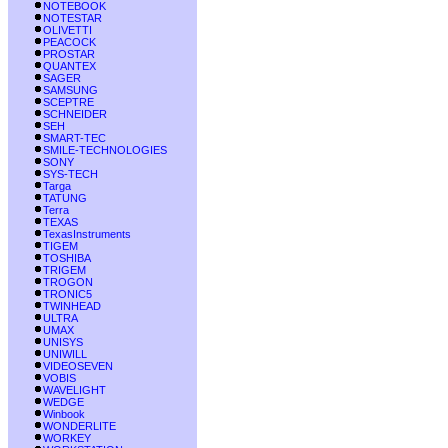
NOTEBOOK
NOTESTAR
OLIVETTI
PEACOCK
PROSTAR
QUANTEX
SAGER
SAMSUNG
SCEPTRE
SCHNEIDER
SEH
SMART-TEC
SMILE-TECHNOLOGIES
SONY
SYS-TECH
Targa
TATUNG
Terra
TEXAS
TexasInstruments
TIGEM
TOSHIBA
TRIGEM
TROGON
TRONIC5
TWINHEAD
ULTRA
UMAX
UNISYS
UNIWILL
VIDEOSEVEN
VOBIS
WAVELIGHT
WEDGE
Winbook
WONDERLITE
WORKEY