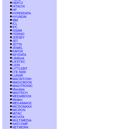
HERTZ
HITACHI
HP
HYPERDATA
HYUNDAI
IBM
ICL
IPC
ISSAM
ITERNO
JERSEY
JET
JETTA
JEWEL
KAPOK
KEYDATA
LifeBook
LIFETEC
LION
LITTLEBIT
LTE-5000
LUNAR
MACINTOSH
MAGICBOOK
MAGITRONIC
Maxdata
MAXTECH
MEDIABOOK
Medion
MEGAIMAGE
MICROMAXX
MICRON
MITAC
MOVITA
MULTIMEDIA
NATCOMP
NETWORK