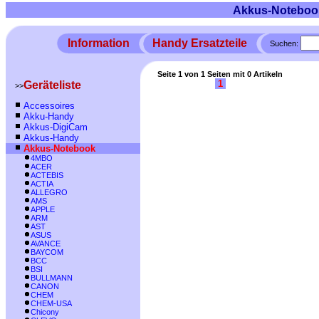
Akkus-Noteboo
Information
Handy Ersatzteile
Suchen:
Seite 1 von 1 Seiten mit 0 Artikeln
1
Geräteliste
>>
Accessoires
Akku-Handy
Akkus-DigiCam
Akkus-Handy
Akkus-Notebook
4MBO
ACER
ACTEBIS
ACTIA
ALLEGRO
AMS
APPLE
ARM
AST
ASUS
AVANCE
BAYCOM
BCC
BSI
BULLMANN
CANON
CHEM
CHEM-USA
Chicony