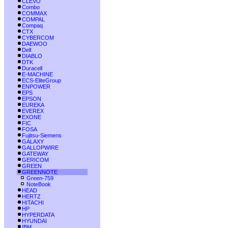
CLEVO
Combo
COMMAX
COMPAL
Compaq
CTX
CYBERCOM
DAEWOO
Dell
DIABLO
DTK
Duracell
E-MACHINE
ECS-EliteGroup
ENPOWER
EPS
EPSON
EUREKA
EVEREX
EXONE
FIC
FOSA
Fujitsu-Siemens
GALAXY
GALLOPWIRE
GATEWAY
GERICOM
GREEN
GREENNOTE
Green-759
NoteBook
HEAD
HERTZ
HITACHI
HP
HYPERDATA
HYUNDAI
IBM