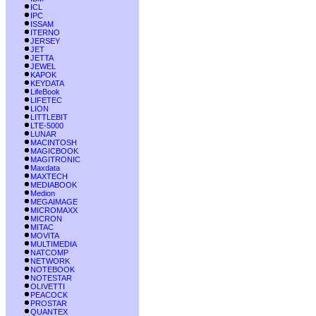
ICL
IPC
ISSAM
ITERNO
JERSEY
JET
JETTA
JEWEL
KAPOK
KEYDATA
LifeBook
LIFETEC
LION
LITTLEBIT
LTE-5000
LUNAR
MACINTOSH
MAGICBOOK
MAGITRONIC
Maxdata
MAXTECH
MEDIABOOK
Medion
MEGAIMAGE
MICROMAXX
MICRON
MITAC
MOVITA
MULTIMEDIA
NATCOMP
NETWORK
NOTEBOOK
NOTESTAR
OLIVETTI
PEACOCK
PROSTAR
QUANTEX