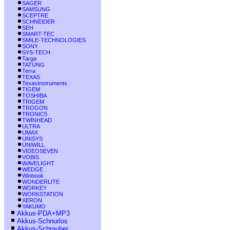
SAGER
SAMSUNG
SCEPTRE
SCHNEIDER
SEH
SMART-TEC
SMILE-TECHNOLOGIES
SONY
SYS-TECH
Targa
TATUNG
Terra
TEXAS
TexasInstruments
TIGEM
TOSHIBA
TRIGEM
TROGON
TRONIC5
TWINHEAD
ULTRA
UMAX
UNISYS
UNIWILL
VIDEOSEVEN
VOBIS
WAVELIGHT
WEDGE
Winbook
WONDERLITE
WORKEY
WORKSTATION
XERON
YAKUMO
Akkus-PDA+MP3
Akkus-Schnurlos
Akkus-Schrauber