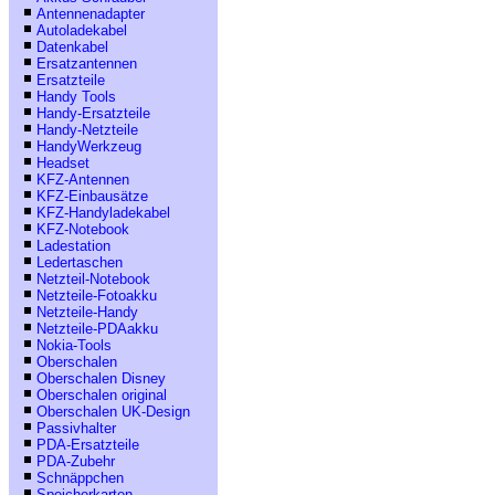
Antennenadapter
Autoladekabel
Datenkabel
Ersatzantennen
Ersatzteile
Handy Tools
Handy-Ersatzteile
Handy-Netzteile
HandyWerkzeug
Headset
KFZ-Antennen
KFZ-Einbausätze
KFZ-Handyladekabel
KFZ-Notebook
Ladestation
Ledertaschen
Netzteil-Notebook
Netzteile-Fotoakku
Netzteile-Handy
Netzteile-PDAakku
Nokia-Tools
Oberschalen
Oberschalen Disney
Oberschalen original
Oberschalen UK-Design
Passivhalter
PDA-Ersatzteile
PDA-Zubehr
Schnäppchen
Speicherkarten