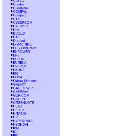
CLEVO
Combo
COMMAX
COMPAL
Compaq
CTX
CYBERCOM
DAEWOO
Dell
DIABLO
DTK
Duracell
E-MACHINE
ECS-EliteGroup
ENPOWER
EPS
EPSON
EUREKA
EVEREX
EXONE
FIC
FOSA
Fujitsu-Siemens
GALAXY
GALLOPWIRE
GATEWAY
GERICOM
GREEN
GREENNOTE
HEAD
HERTZ
HITACHI
HP
HYPERDATA
HYUNDAI
IBM
ICL
IPC