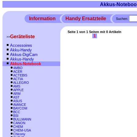
Akkus-Noteboo
Information
Handy Ersatzteile
Suchen:
Seite 1 von 1 Seiten mit 0 Artikeln
1
Geräteliste
>>
Accessoires
Akku-Handy
Akkus-DigiCam
Akkus-Handy
Akkus-Notebook
4MBO
ACER
ACTEBIS
ACTIA
ALLEGRO
AMS
APPLE
ARM
AST
ASUS
AVANCE
BAYCOM
BCC
BSI
BULLMANN
CANON
CHEM
CHEM-USA
Chicony