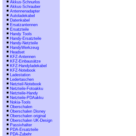
Akkus-Schnurlos
Akkus-Schrauber
Antennenadapter
Autoladekabel
Datenkabel
Ersatzantennen
Ersatzteile
Handy Tools
Handy-Ersatzteile
Handy-Netzteile
HandyWerkzeug
Headset
KFZ-Antennen
KFZ-Einbausätze
KFZ-Handyladekabel
KFZ-Notebook
Ladestation
Ledertaschen
Netzteil-Notebook
Netzteile-Fotoakku
Netzteile-Handy
Netzteile-PDAakku
Nokia-Tools
Oberschalen
Oberschalen Disney
Oberschalen original
Oberschalen UK-Design
Passivhalter
PDA-Ersatzteile
PDA-Zubehr