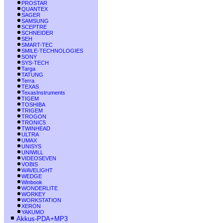
PROSTAR
QUANTEX
SAGER
SAMSUNG
SCEPTRE
SCHNEIDER
SEH
SMART-TEC
SMILE-TECHNOLOGIES
SONY
SYS-TECH
Targa
TATUNG
Terra
TEXAS
TexasInstruments
TIGEM
TOSHIBA
TRIGEM
TROGON
TRONIC5
TWINHEAD
ULTRA
UMAX
UNISYS
UNIWILL
VIDEOSEVEN
VOBIS
WAVELIGHT
WEDGE
Winbook
WONDERLITE
WORKEY
WORKSTATION
XERON
YAKUMO
Akkus-PDA+MP3