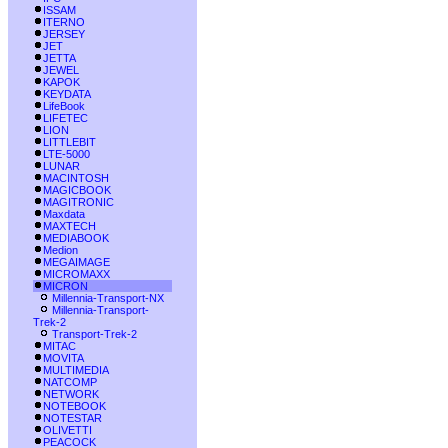
ISSAM
ITERNO
JERSEY
JET
JETTA
JEWEL
KAPOK
KEYDATA
LifeBook
LIFETEC
LION
LITTLEBIT
LTE-5000
LUNAR
MACINTOSH
MAGICBOOK
MAGITRONIC
Maxdata
MAXTECH
MEDIABOOK
Medion
MEGAIMAGE
MICROMAXX
MICRON
Millennia-Transport-NX
Millennia-Transport-
Trek-2
Transport-Trek-2
MITAC
MOVITA
MULTIMEDIA
NATCOMP
NETWORK
NOTEBOOK
NOTESTAR
OLIVETTI
PEACOCK