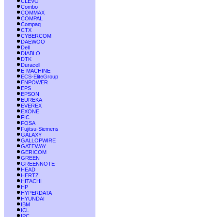
CLEVO
Combo
COMMAX
COMPAL
Compaq
CTX
CYBERCOM
DAEWOO
Dell
DIABLO
DTK
Duracell
E-MACHINE
ECS-EliteGroup
ENPOWER
EPS
EPSON
EUREKA
EVEREX
EXONE
FIC
FOSA
Fujitsu-Siemens
GALAXY
GALLOPWIRE
GATEWAY
GERICOM
GREEN
GREENNOTE
HEAD
HERTZ
HITACHI
HP
HYPERDATA
HYUNDAI
IBM
ICL
IPC