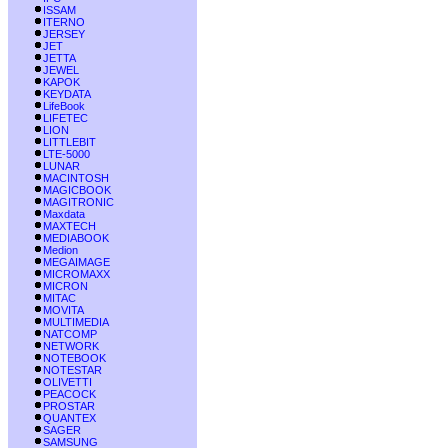
ISSAM
ITERNO
JERSEY
JET
JETTA
JEWEL
KAPOK
KEYDATA
LifeBook
LIFETEC
LION
LITTLEBIT
LTE-5000
LUNAR
MACINTOSH
MAGICBOOK
MAGITRONIC
Maxdata
MAXTECH
MEDIABOOK
Medion
MEGAIMAGE
MICROMAXX
MICRON
MITAC
MOVITA
MULTIMEDIA
NATCOMP
NETWORK
NOTEBOOK
NOTESTAR
OLIVETTI
PEACOCK
PROSTAR
QUANTEX
SAGER
SAMSUNG