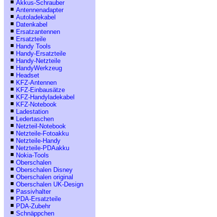
Akkus-Schrauber
Antennenadapter
Autoladekabel
Datenkabel
Ersatzantennen
Ersatzteile
Handy Tools
Handy-Ersatzteile
Handy-Netzteile
HandyWerkzeug
Headset
KFZ-Antennen
KFZ-Einbausätze
KFZ-Handyladekabel
KFZ-Notebook
Ladestation
Ledertaschen
Netzteil-Notebook
Netzteile-Fotoakku
Netzteile-Handy
Netzteile-PDAakku
Nokia-Tools
Oberschalen
Oberschalen Disney
Oberschalen original
Oberschalen UK-Design
Passivhalter
PDA-Ersatzteile
PDA-Zubehr
Schnäppchen