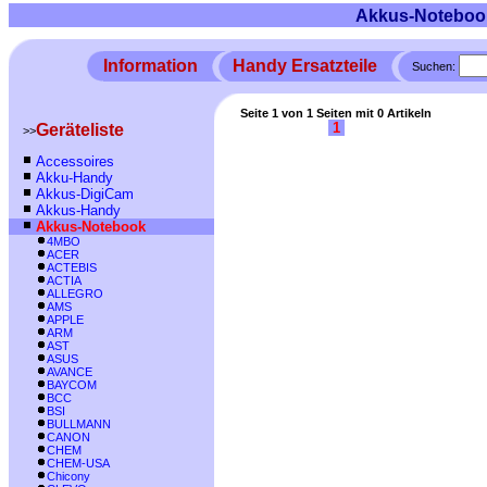
Akkus-Noteboo
Information
Handy Ersatzteile
Suchen:
Seite 1 von 1 Seiten mit 0 Artikeln
1
Geräteliste
>>
Accessoires
Akku-Handy
Akkus-DigiCam
Akkus-Handy
Akkus-Notebook
4MBO
ACER
ACTEBIS
ACTIA
ALLEGRO
AMS
APPLE
ARM
AST
ASUS
AVANCE
BAYCOM
BCC
BSI
BULLMANN
CANON
CHEM
CHEM-USA
Chicony