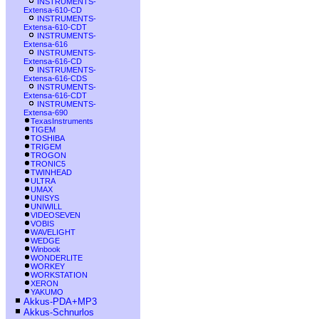
INSTRUMENTS-
Extensa-610-CD
INSTRUMENTS-
Extensa-610-CDT
INSTRUMENTS-
Extensa-616
INSTRUMENTS-
Extensa-616-CD
INSTRUMENTS-
Extensa-616-CDS
INSTRUMENTS-
Extensa-616-CDT
INSTRUMENTS-
Extensa-690
TexasInstruments
TIGEM
TOSHIBA
TRIGEM
TROGON
TRONIC5
TWINHEAD
ULTRA
UMAX
UNISYS
UNIWILL
VIDEOSEVEN
VOBIS
WAVELIGHT
WEDGE
Winbook
WONDERLITE
WORKEY
WORKSTATION
XERON
YAKUMO
Akkus-PDA+MP3
Akkus-Schnurlos