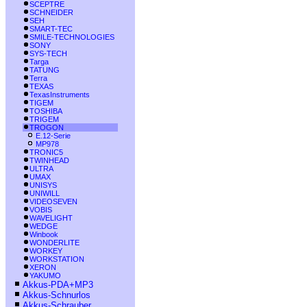
SCEPTRE
SCHNEIDER
SEH
SMART-TEC
SMILE-TECHNOLOGIES
SONY
SYS-TECH
Targa
TATUNG
Terra
TEXAS
TexasInstruments
TIGEM
TOSHIBA
TRIGEM
TROGON
E.12-Serie
MP978
TRONIC5
TWINHEAD
ULTRA
UMAX
UNISYS
UNIWILL
VIDEOSEVEN
VOBIS
WAVELIGHT
WEDGE
Winbook
WONDERLITE
WORKEY
WORKSTATION
XERON
YAKUMO
Akkus-PDA+MP3
Akkus-Schnurlos
Akkus-Schrauber