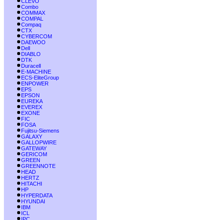
CLEVO
Combo
COMMAX
COMPAL
Compaq
CTX
CYBERCOM
DAEWOO
Dell
DIABLO
DTK
Duracell
E-MACHINE
ECS-EliteGroup
ENPOWER
EPS
EPSON
EUREKA
EVEREX
EXONE
FIC
FOSA
Fujitsu-Siemens
GALAXY
GALLOPWIRE
GATEWAY
GERICOM
GREEN
GREENNOTE
HEAD
HERTZ
HITACHI
HP
HYPERDATA
HYUNDAI
IBM
ICL
IPC