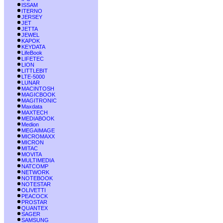
ISSAM
ITERNO
JERSEY
JET
JETTA
JEWEL
KAPOK
KEYDATA
LifeBook
LIFETEC
LION
LITTLEBIT
LTE-5000
LUNAR
MACINTOSH
MAGICBOOK
MAGITRONIC
Maxdata
MAXTECH
MEDIABOOK
Medion
MEGAIMAGE
MICROMAXX
MICRON
MITAC
MOVITA
MULTIMEDIA
NATCOMP
NETWORK
NOTEBOOK
NOTESTAR
OLIVETTI
PEACOCK
PROSTAR
QUANTEX
SAGER
SAMSUNG