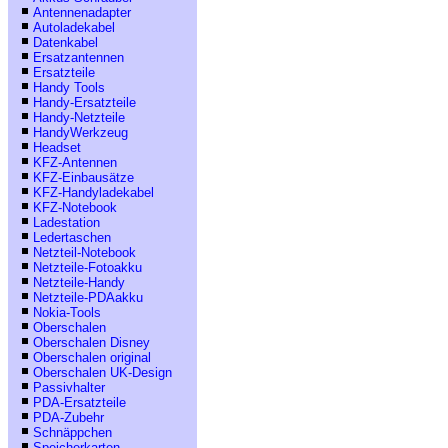
Antennenadapter
Autoladekabel
Datenkabel
Ersatzantennen
Ersatzteile
Handy Tools
Handy-Ersatzteile
Handy-Netzteile
HandyWerkzeug
Headset
KFZ-Antennen
KFZ-Einbausätze
KFZ-Handyladekabel
KFZ-Notebook
Ladestation
Ledertaschen
Netzteil-Notebook
Netzteile-Fotoakku
Netzteile-Handy
Netzteile-PDAakku
Nokia-Tools
Oberschalen
Oberschalen Disney
Oberschalen original
Oberschalen UK-Design
Passivhalter
PDA-Ersatzteile
PDA-Zubehr
Schnäppchen
Speicherkarten