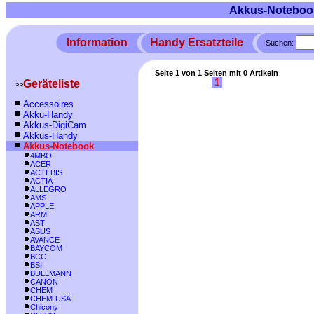
Akkus-Noteboo
Information
Handy Ersatzteile
Suchen:
Seite 1 von 1 Seiten mit 0 Artikeln
1
Geräteliste
>>
Accessoires
Akku-Handy
Akkus-DigiCam
Akkus-Handy
Akkus-Notebook
4MBO
ACER
ACTEBIS
ACTIA
ALLEGRO
AMS
APPLE
ARM
AST
ASUS
AVANCE
BAYCOM
BCC
BSI
BULLMANN
CANON
CHEM
CHEM-USA
Chicony