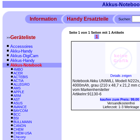
Akkus-Noteboo
Information
Handy Ersatzteile
Suchen:
Seite 1 von 1 Seiten mit 1 Artikeln
1
Geräteliste
>>
Accessoires
Akku-Handy
Akkus-DigiCam
Akkus-Handy
Akkus-Notebook
4MBO
ACER
Details zeigen
ACTEBIS
ACTIA
Notebook Akku UNIWILL Modell N222s, Li
ALLEGRO
4000mAh, grau (210 x 48,7 x 21,2 mm c
AMS
vom Markenhersteller
APPLE
Artikelnr:91130-6
ARM
AST
kaufen zum Preis:
99.00
ASUS
Versandkostenfrei
AVANCE
Lieferzeit: 1-3 Werktage
BAYCOM
BCC
BSI
BULLMANN
CANON
CHEM
CHEM-USA
Chicony