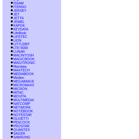
ISSAM
ITERNO
JERSEY
JET
JETTA
JEWEL
KAPOK
KEYDATA
LifeBook
LIFETEC
LION
LITTLEBIT
LTE-5000
LUNAR
MACINTOSH
MAGICBOOK
MAGITRONIC
Maxdata
MAXTECH
MEDIABOOK
Medion
MEGAIMAGE
MICROMAXX
MICRON
MITAC
MOVITA
MULTIMEDIA
NATCOMP
NETWORK
NOTEBOOK
NOTESTAR
OLIVETTI
PEACOCK
PROSTAR
QUANTEX
SAGER
SAMSUNG