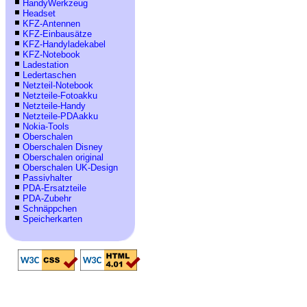
HandyWerkzeug
Headset
KFZ-Antennen
KFZ-Einbausätze
KFZ-Handyladekabel
KFZ-Notebook
Ladestation
Ledertaschen
Netzteil-Notebook
Netzteile-Fotoakku
Netzteile-Handy
Netzteile-PDAakku
Nokia-Tools
Oberschalen
Oberschalen Disney
Oberschalen original
Oberschalen UK-Design
Passivhalter
PDA-Ersatzteile
PDA-Zubehr
Schnäppchen
Speicherkarten