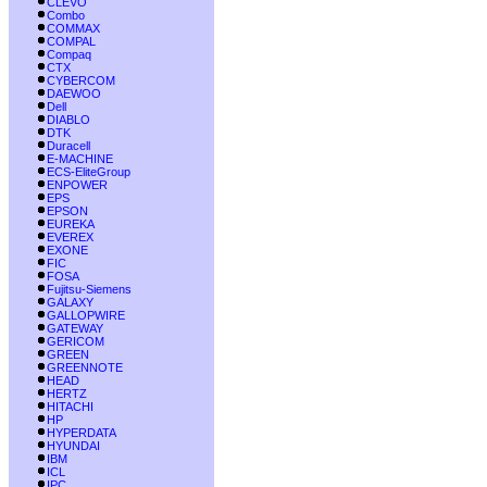
CLEVO
Combo
COMMAX
COMPAL
Compaq
CTX
CYBERCOM
DAEWOO
Dell
DIABLO
DTK
Duracell
E-MACHINE
ECS-EliteGroup
ENPOWER
EPS
EPSON
EUREKA
EVEREX
EXONE
FIC
FOSA
Fujitsu-Siemens
GALAXY
GALLOPWIRE
GATEWAY
GERICOM
GREEN
GREENNOTE
HEAD
HERTZ
HITACHI
HP
HYPERDATA
HYUNDAI
IBM
ICL
IPC