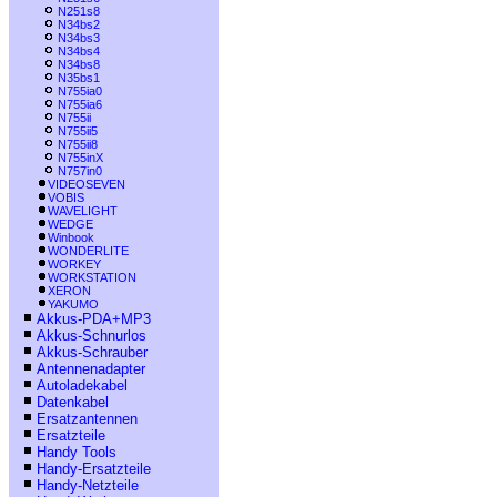
N251s8
N34bs2
N34bs3
N34bs4
N34bs8
N35bs1
N755ia0
N755ia6
N755ii
N755ii5
N755ii8
N755inX
N757in0
VIDEOSEVEN
VOBIS
WAVELIGHT
WEDGE
Winbook
WONDERLITE
WORKEY
WORKSTATION
XERON
YAKUMO
Akkus-PDA+MP3
Akkus-Schnurlos
Akkus-Schrauber
Antennenadapter
Autoladekabel
Datenkabel
Ersatzantennen
Ersatzteile
Handy Tools
Handy-Ersatzteile
Handy-Netzteile