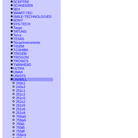
SCEPTRE
SCHNEIDER
SEH
SMART-TEC
SMILE-TECHNOLOGIES
SONY
SYS-TECH
Targa
TATUNG
Terra
TEXAS
TexasInstruments
TIGEM
TOSHIBA
TRIGEM
TROGON
TRONIC5
TWINHEAD
ULTRA
UMAX
UNISYS
UNIWILL
243s1
243s2
251c1
251c2
251c5
251s2
251s5
251s6
251s8
755ia0
755ia6
755ii1
755ii5
755ii8
755inX